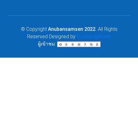
© Copyright
Anubansamsen 2022
. All Rights
Reserved
Designed by
BootstrapMade
ผู้เข้าชม: