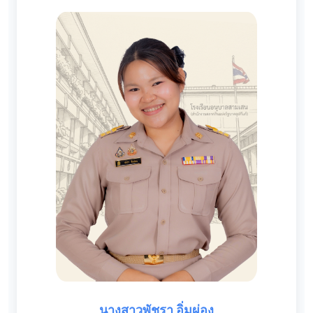
นางสาวพัชรา อิ่มผ่อง