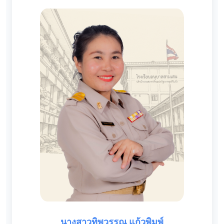
นางสาวทิพวรรณ แก้วพิมพ์